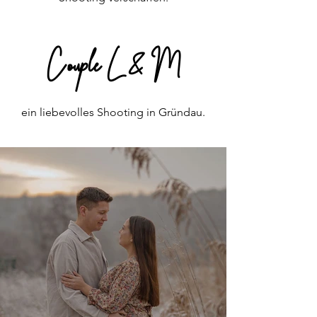
Couple L & M
ein liebevolles Shooti
n
g in Gründau.